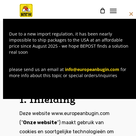
Skip
Menu
to
Cl
main
thi
mo
content
Due to a new import regulation, it has been nearly
impossible to ship packages to the USA at an affordable
COOKIEVERKLARING
price since August 2025 - we hope BEPOST finds a solution
real soon
Laatst gewijzigd op: 16/06/2022
please send us an email at
info@europeanbugin.com
for
more info about this topic or special orders/inquiries
1. Inleiding
Deze website
www.europeanbugin.com
(“
Onze website
“) maakt gebruik van
cookies en soortgelijke technologieën om