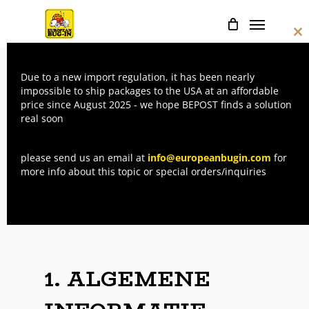
Skip
Menu
to
Cl
main
thi
mo
content
Due to a new import regulation, it has been nearly
impossible to ship packages to the USA at an affordable
EVENEMENT
price since August 2025 - we hope BEPOST finds a solution
real soon
VOORWAARDEN
please send us an email at
info@europeanbugin.com
for
more info about this topic or special orders/inquiries
Laatst gewijzigd op: 16/06/2022
1. ALGEMENE